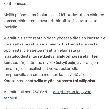
keritsemisestä.
Meillä pääset aina (halutessasi) lähikosketuksiin eläinten
kanssa, eläimemme ovat erittäin kilttejä ja tottuneita
ihmisiin.
Vierailun sisältö räätälöidään yhdessä tilaajan kanssa. Se
voi sisältää
maatilan eläimiin tutustumista
ja niistä
oppimista, yleistietoa maatilan elämästä ja
maataloudesta, tai
retkeilyä lähiluonnossa eläinten
kanssa
.
Järjestämme myös
käsityöpajoja
vierailujen
lomaan, jossa osallistujat voivat askarrella
lampaanvillasta oman muiston kotiin vietäväksi.
Kauttamme
saatavilla myös lounasta tai välipalaa
.
Vierailut alkaen 250€/2h –
ota yhteyttä ja pyydä
tarjous
!