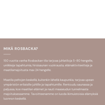
MIKÄ ROSBACKA?
150 vuotta vanha Rosbackan tila tarjoaa
juhlatiloja 5-80 hengelle
,
uniikkeja
tapahtumia
,
hirsisaunan
vuokrausta,
eläinaktiviteetteja
ja
maatilamajoitusta
max 24 hengelle.
Maatila peltojen keskellä, kuitenkin lähellä kaupunkia, tarjoaa upean
ympäristön erilaisille juhlille ja tapahtumille. Rentoudu saunassa ja
paljussa, koe maatilan eläimet ja nauti maaseudun tunnelmasta
majoituksessamme. Tavoitteenamme on luoda ikimuistoisia elämyksiä
luonnon keskellä.