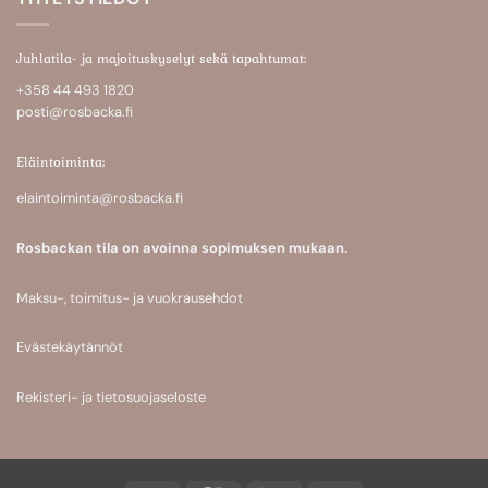
Juhlatila- ja majoituskyselyt sekä tapahtumat:
+358 44 493 1820
posti@rosbacka.fi
Eläintoiminta:
elaintoiminta@rosbacka.fi
Rosbackan tila on avoinna sopimuksen mukaan.
Maksu-, toimitus- ja vuokrausehdot
Evästekäytännöt
Rekisteri- ja tietosuojaseloste