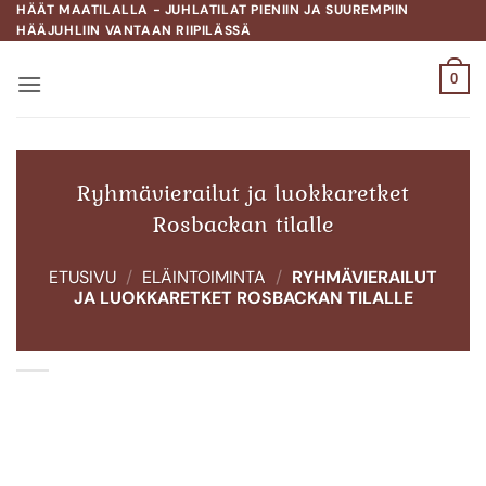
Skip
HÄÄT MAATILALLA - JUHLATILAT PIENIIN JA SUUREMPIIN
HÄÄJUHLIIN VANTAAN RIIPILÄSSÄ
to
content
0
Ryhmävierailut ja luokkaretket
Rosbackan tilalle
ETUSIVU
/
ELÄINTOIMINTA
/
RYHMÄVIERAILUT
JA LUOKKARETKET ROSBACKAN TILALLE