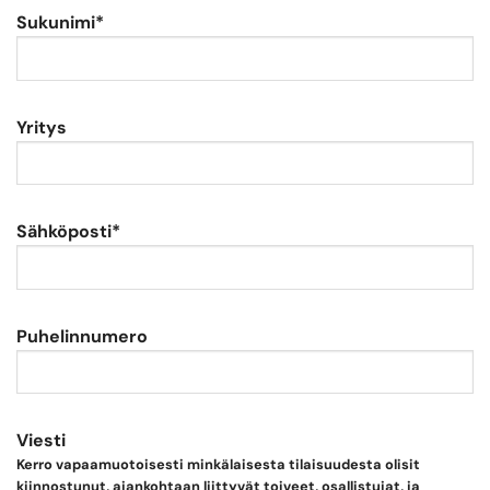
Sukunimi*
Yritys
Sähköposti*
Puhelinnumero
Viesti
Kerro vapaamuotoisesti minkälaisesta tilaisuudesta olisit
kiinnostunut, ajankohtaan liittyvät toiveet, osallistujat, ja