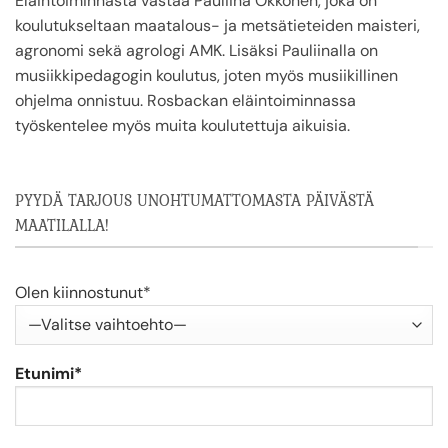
Eläintoiminnasta vastaa Pauliina Okkonen, joka on
koulutukseltaan maatalous- ja metsätieteiden maisteri,
agronomi sekä agrologi AMK. Lisäksi Pauliinalla on
musiikkipedagogin koulutus, joten myös musiikillinen
ohjelma onnistuu. Rosbackan eläintoiminnassa
työskentelee myös muita koulutettuja aikuisia.
PYYDÄ TARJOUS UNOHTUMATTOMASTA PÄIVÄSTÄ
MAATILALLA!
Olen kiinnostunut*
Etunimi*