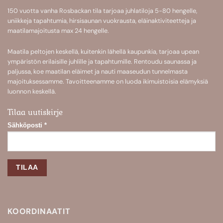
150 vuotta vanha Rosbackan tila tarjoaa
juhlatiloja 5-80 hengelle
,
uniikkeja
tapahtumia
,
hirsisaunan
vuokrausta,
eläinaktiviteetteja
ja
maatilamajoitusta
max 24 hengelle.
Maatila peltojen keskellä, kuitenkin lähellä kaupunkia, tarjoaa upean
ympäristön erilaisille juhlille ja tapahtumille. Rentoudu saunassa ja
paljussa, koe maatilan eläimet ja nauti maaseudun tunnelmasta
majoituksessamme. Tavoitteenamme on luoda ikimuistoisia elämyksiä
luonnon keskellä.
Tilaa uutiskirje
Sähköposti
*
KOORDINAATIT