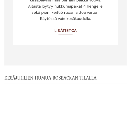
kesäpäivinä mitä parhain paikka yöpyä.
Aitasta löytyy nukkumapaikat 4 hengelle
sekä pieni keittiö ruoanlaittoa varten.
Käytössä vain kesäkaudella.
LISÄTIETOA
KESÄJUHLIEN HUMUA ROSBACKAN TILALLA