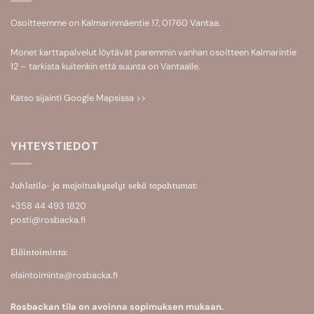
Osoitteemme on Kalmarinmäentie 17, 01760 Vantaa.
Monet karttapalvelut löytävät paremmin vanhan osoitteen Kalmarintie
12 – tarkista kuitenkin että suunta on Vantaalle.
Katso sijainti
Google Mapsissa >>
YHTEYSTIEDOT
Juhlatila- ja majoituskyselyt sekä tapahtumat:
+358 44 493 1820
posti@rosbacka.fi
Eläintoiminta:
elaintoiminta@rosbacka.fi
Rosbackan tila on avoinna sopimuksen mukaan.