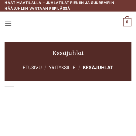
Skip
HÄÄT MAATILALLA - JUHLATILAT PIENIIN JA SUUREMPIIN
HÄÄJUHLIIN VANTAAN RIIPILÄSSÄ
to
content
0
Kesäjuhlat
ETUSIVU
/
YRITYKSILLE
/
KESÄJUHLAT