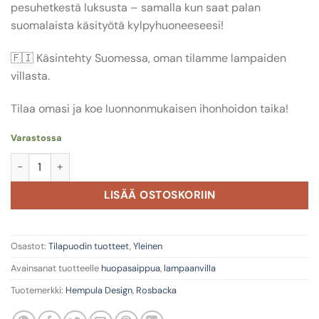
pesuhetkestä luksusta – samalla kun saat palan
suomalaista käsityötä kylpyhuoneeseesi!
🇫🇮 Käsintehty Suomessa, oman tilamme lampaiden
villasta.
Tilaa omasi ja koe luonnonmukaisen ihonhoidon taika!
Varastossa
Huopasaippua määrä
LISÄÄ OSTOSKORIIN
Osastot:
Tilapuodin tuotteet
,
Yleinen
Avainsanat tuotteelle
huopasaippua
,
lampaanvilla
Tuotemerkki:
Hempula Design
,
Rosbacka