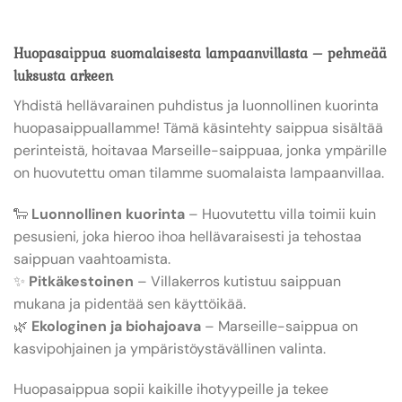
Huopasaippua suomalaisesta lampaanvillasta – pehmeää
luksusta arkeen
Yhdistä hellävarainen puhdistus ja luonnollinen kuorinta
huopasaippuallamme! Tämä käsintehty saippua sisältää
perinteistä, hoitavaa Marseille-saippuaa, jonka ympärille
on huovutettu oman tilamme suomalaista lampaanvillaa.
🐑
Luonnollinen kuorinta
– Huovutettu villa toimii kuin
pesusieni, joka hieroo ihoa hellävaraisesti ja tehostaa
saippuan vaahtoamista.
✨
Pitkäkestoinen
– Villakerros kutistuu saippuan
mukana ja pidentää sen käyttöikää.
🌿
Ekologinen ja biohajoava
– Marseille-saippua on
kasvipohjainen ja ympäristöystävällinen valinta.
Huopasaippua sopii kaikille ihotyypeille ja tekee