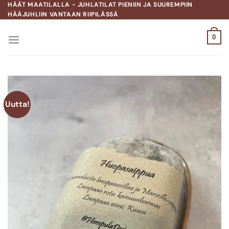
Skip
HÄÄT MAATILALLA - JUHLATILAT PIENIIN JA SUUREMPIIN
HÄÄJUHLIIN VANTAAN RIIPILÄSSÄ
to
content
0
Uutta!