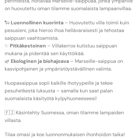
perinteistä, hoitavaa Marseille-saippuaa, jonka ympärille
on huovutettu oman tilamme suomalaista lampaanvillaa.
🐑
Luonnollinen kuorinta
– Huovutettu villa toimii kuin
pesusieni, joka hieroo ihoa hellävaraisesti ja tehostaa
saippuan vaahtoamista.
✨
Pitkäkestoinen
– Villakerros kutistuu saippuan
mukana ja pidentää sen käyttöikää.
🌿
Ekologinen ja biohajoava
– Marseille-saippua on
kasvipohjainen ja ympäristöystävällinen valinta.
Huopasaippua sopii kaikille ihotyypeille ja tekee
pesuhetkestä luksusta – samalla kun saat palan
suomalaista käsityötä kylpyhuoneeseesi!
🇫🇮 Käsintehty Suomessa, oman tilamme lampaiden
villasta.
Tilaa omasi ja koe luonnonmukaisen ihonhoidon taika!