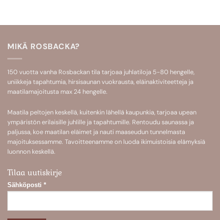
MIKÄ ROSBACKA?
150 vuotta vanha Rosbackan tila tarjoaa
juhlatiloja 5-80 hengelle
,
uniikkeja
tapahtumia
,
hirsisaunan
vuokrausta,
eläinaktiviteetteja
ja
maatilamajoitusta
max 24 hengelle.
Maatila peltojen keskellä, kuitenkin lähellä kaupunkia, tarjoaa upean
ympäristön erilaisille juhlille ja tapahtumille. Rentoudu saunassa ja
paljussa, koe maatilan eläimet ja nauti maaseudun tunnelmasta
majoituksessamme. Tavoitteenamme on luoda ikimuistoisia elämyksiä
luonnon keskellä.
Tilaa uutiskirje
Sähköposti
*