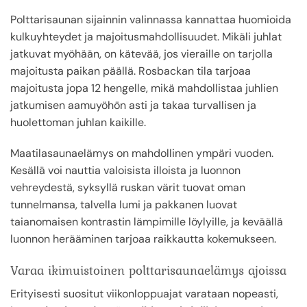
Polttarisaunan sijainnin valinnassa kannattaa huomioida
kulkuyhteydet ja majoitusmahdollisuudet. Mikäli juhlat
jatkuvat myöhään, on kätevää, jos vieraille on tarjolla
majoitusta paikan päällä. Rosbackan tila tarjoaa
majoitusta jopa 12 hengelle, mikä mahdollistaa juhlien
jatkumisen aamuyöhön asti ja takaa turvallisen ja
huolettoman juhlan kaikille.
Maatilasaunaelämys on mahdollinen ympäri vuoden.
Kesällä voi nauttia valoisista illoista ja luonnon
vehreydestä, syksyllä ruskan värit tuovat oman
tunnelmansa, talvella lumi ja pakkanen luovat
taianomaisen kontrastin lämpimille löylyille, ja keväällä
luonnon herääminen tarjoaa raikkautta kokemukseen.
Varaa ikimuistoinen polttarisaunaelämys ajoissa
Erityisesti suositut viikonloppuajat varataan nopeasti,