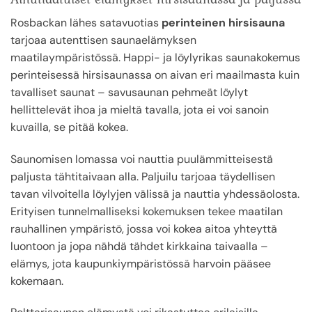
Rosbackan lähes satavuotias
perinteinen hirsisauna
tarjoaa autenttisen saunaelämyksen
maatilaympäristössä. Happi- ja löylyrikas saunakokemus
perinteisessä hirsisaunassa on aivan eri maailmasta kuin
tavalliset saunat – savusaunan pehmeät löylyt
hellittelevät ihoa ja mieltä tavalla, jota ei voi sanoin
kuvailla, se pitää kokea.
Saunomisen lomassa voi nauttia puulämmitteisestä
paljusta tähtitaivaan alla. Paljuilu tarjoaa täydellisen
tavan vilvoitella löylyjen välissä ja nauttia yhdessäolosta.
Erityisen tunnelmalliseksi kokemuksen tekee maatilan
rauhallinen ympäristö, jossa voi kokea aitoa yhteyttä
luontoon ja jopa nähdä tähdet kirkkaina taivaalla –
elämys, jota kaupunkiympäristössä harvoin pääsee
kokemaan.