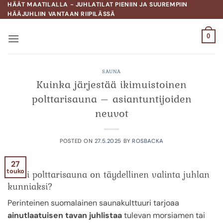
Skip
HÄÄT MAATILALLA - JUHLATILAT PIENIIN JA SUUREMPIIN
HÄÄJUHLIIN VANTAAN RIIPILÄSSÄ
to
content
0
SAUNA
Kuinka järjestää ikimuistoinen
polttarisauna – asiantuntijoiden
neuvot
POSTED ON
27.5.2025
BY
ROSBACKA
27
touko
Miksi polttarisauna on täydellinen valinta juhlan
kunniaksi?
Perinteinen suomalainen saunakulttuuri tarjoaa
ainutlaatuisen tavan juhlistaa
tulevan morsiamen tai