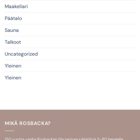
Maakellari
Päätalo
Sauna
Talkoot
Uncategorized
Yleinen
Yleinen
MIKÄ ROSBACKA?
150 vuotta vanha Rosbackan tila tarjoaa
juhlatiloja 5-80 hengelle
,