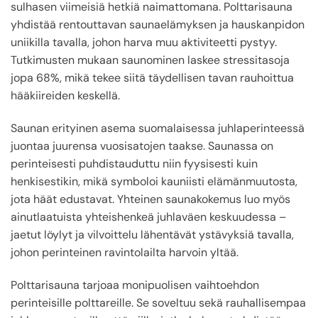
sulhasen viimeisiä hetkiä naimattomana. Polttarisauna
yhdistää rentouttavan saunaelämyksen ja hauskanpidon
uniikilla tavalla, johon harva muu aktiviteetti pystyy.
Tutkimusten mukaan saunominen laskee stressitasoja
jopa 68%, mikä tekee siitä täydellisen tavan rauhoittua
hääkiireiden keskellä.
Saunan erityinen asema suomalaisessa juhlaperinteessä
juontaa juurensa vuosisatojen taakse. Saunassa on
perinteisesti puhdistauduttu niin fyysisesti kuin
henkisestikin, mikä symboloi kauniisti elämänmuutosta,
jota häät edustavat. Yhteinen saunakokemus luo myös
ainutlaatuista yhteishenkeä juhlaväen keskuudessa –
jaetut löylyt ja vilvoittelu lähentävät ystävyksiä tavalla,
johon perinteinen ravintolailta harvoin yltää.
Polttarisauna tarjoaa monipuolisen vaihtoehdon
perinteisille polttareille. Se soveltuu sekä rauhallisempaa