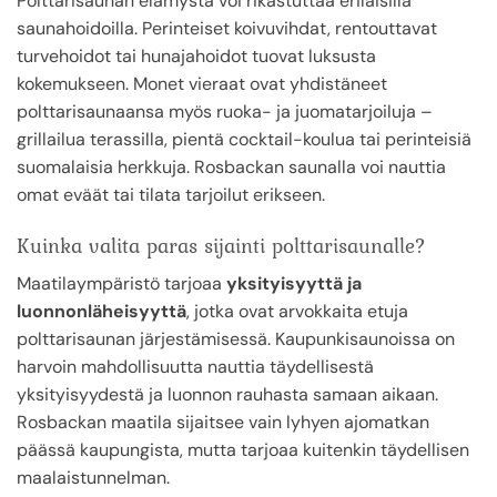
Polttarisaunan elämystä voi rikastuttaa erilaisilla
saunahoidoilla. Perinteiset koivuvihdat, rentouttavat
turvehoidot tai hunajahoidot tuovat luksusta
kokemukseen. Monet vieraat ovat yhdistäneet
polttarisaunaansa myös ruoka- ja juomatarjoiluja –
grillailua terassilla, pientä cocktail-koulua tai perinteisiä
suomalaisia herkkuja. Rosbackan saunalla voi nauttia
omat eväät tai tilata tarjoilut erikseen.
Kuinka valita paras sijainti polttarisaunalle?
Maatilaympäristö tarjoaa
yksityisyyttä ja
luonnonläheisyyttä
, jotka ovat arvokkaita etuja
polttarisaunan järjestämisessä. Kaupunkisaunoissa on
harvoin mahdollisuutta nauttia täydellisestä
yksityisyydestä ja luonnon rauhasta samaan aikaan.
Rosbackan maatila sijaitsee vain lyhyen ajomatkan
päässä kaupungista, mutta tarjoaa kuitenkin täydellisen
maalaistunnelman.