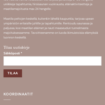
uniikkeja
tapahtumia
,
hirsisaunan
vuokrausta,
eläinaktiviteetteja
ja
maatilamajoitusta
max 24 hengelle.
Maatila peltojen keskellä, kuitenkin lähellä kaupunkia, tarjoaa upean
ympäristön erilaisille juhlille ja tapahtumille. Rentoudu saunassa ja
paljussa, koe maatilan eläimet ja nauti maaseudun tunnelmasta
majoituksessamme. Tavoitteenamme on luoda ikimuistoisia elämyksiä
luonnon keskellä.
Tilaa uutiskirje
Sähköposti
*
KOORDINAATIT