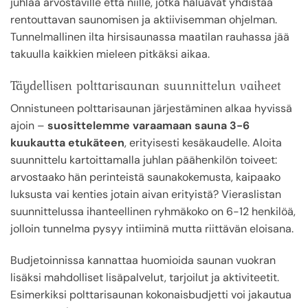
juhlaa arvostaville että niille, jotka haluavat yhdistää
rentouttavan saunomisen ja aktiivisemman ohjelman.
Tunnelmallinen ilta hirsisaunassa maatilan rauhassa jää
takuulla kaikkien mieleen pitkäksi aikaa.
Täydellisen polttarisaunan suunnittelun vaiheet
Onnistuneen polttarisaunan järjestäminen alkaa hyvissä
ajoin –
suosittelemme varaamaan sauna 3-6
kuukautta etukäteen
, erityisesti kesäkaudelle. Aloita
suunnittelu kartoittamalla juhlan päähenkilön toiveet:
arvostaako hän perinteistä saunakokemusta, kaipaako
luksusta vai kenties jotain aivan erityistä? Vieraslistan
suunnittelussa ihanteellinen ryhmäkoko on 6-12 henkilöä,
jolloin tunnelma pysyy intiiminä mutta riittävän eloisana.
Budjetoinnissa kannattaa huomioida saunan vuokran
lisäksi mahdolliset lisäpalvelut, tarjoilut ja aktiviteetit.
Esimerkiksi polttarisaunan kokonaisbudjetti voi jakautua