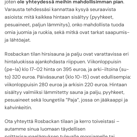
joten
ole yhteydessä meihin mahdollisimman pian
.
Varausta tehdessäsi kannattaa kysyä seuraavista
asioista: mitä kaikkea hintaan sisältyy (pyyhkeet,
pesuaineet, paljun lämmitys), onko mahdollista tuoda
omia juomia ja ruokia, sekä mitkä ovat tarkat saapumis-
ja lähtöajat.
Rosbackan tilan hirsisauna ja palju ovat varattavissa eri
hintaluokissa ajankohdasta riippuen. Viikonloppuisin
(pe-la) klo 17-02 hinta on 395 euroa, ja arki-iltoina (su-
to) 320 euroa. Päiväsaunat (klo 10-15) ovat edullisempia:
viikonloppuisin 280 euroa ja arkisin 220 euroa. Hintaan
sisältyy valmiiksi lämmitetty sauna ja palju, pyyhkeet,
pesuaineet sekä loungetila ”Paja”, jossa on jääkaappi ja
kahvinkeitin.
Ota yhteyttä Rosbackan tilaan ja kerro toiveistasi –
autamme sinua luomaan täydellisen
polttarisaunaelämyksen tulevalle morsiamelle tai