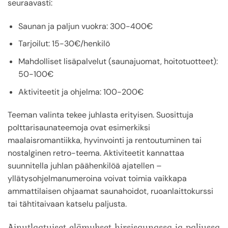
seuraavasti:
Saunan ja paljun vuokra: 300-400€
Tarjoilut: 15-30€/henkilö
Mahdolliset lisäpalvelut (saunajuomat, hoitotuotteet):
50-100€
Aktiviteetit ja ohjelma: 100-200€
Teeman valinta tekee juhlasta erityisen. Suosittuja
polttarisaunateemoja ovat esimerkiksi
maalaisromantiikka, hyvinvointi ja rentoutuminen tai
nostalginen retro-teema. Aktiviteetit kannattaa
suunnitella juhlan päähenkilöä ajatellen –
yllätysohjelmanumeroina voivat toimia vaikkapa
ammattilaisen ohjaamat saunahoidot, ruoanlaittokurssi
tai tähtitaivaan katselu paljusta.
Ainutlaatuiset elämykset hirsisaunassa ja paljussa