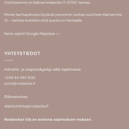
Osoitteemme on Kalmarinmäentie 17, 01760 Vantaa.
Monet karttapalvelut löytävät paremmin vanhan osoitteen Kalmarintie
12 – tarkista kuitenkin että suunta on Vantaalle.
Katso sijainti
Google Mapsissa >>
YHTEYSTIEDOT
Juhlatila- ja majoituskyselyt sekä tapahtumat:
+358 44 493 1820
posti@rosbacka.fi
Eläintoiminta:
elaintoiminta@rosbacka.fi
Rosbackan tila on avoinna sopimuksen mukaan.