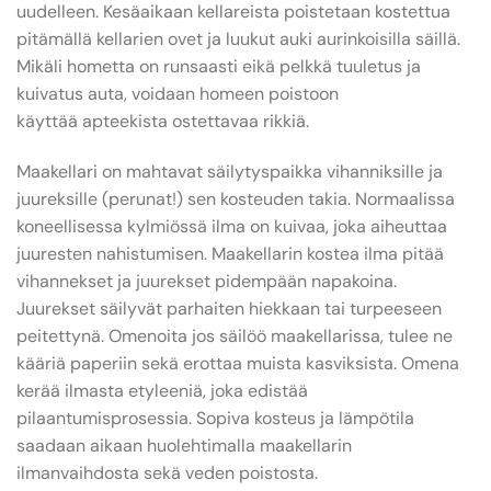
uudelleen. Kesäaikaan kellareista poistetaan kostettua
pitämällä kellarien ovet ja luukut auki aurinkoisilla säillä.
Mikäli hometta on runsaasti eikä pelkkä tuuletus ja
kuivatus auta, voidaan homeen poistoon
käyttää apteekista ostettavaa rikkiä.
Maakellari on mahtavat säilytyspaikka vihanniksille ja
juureksille (perunat!) sen kosteuden takia. Normaalissa
koneellisessa kylmiössä ilma on kuivaa, joka aiheuttaa
juuresten nahistumisen. Maakellarin kostea ilma pitää
vihannekset ja juurekset pidempään napakoina.
Juurekset säilyvät parhaiten hiekkaan tai turpeeseen
peitettynä. Omenoita jos säilöö maakellarissa, tulee ne
kääriä paperiin sekä erottaa muista kasviksista. Omena
kerää ilmasta etyleeniä, joka edistää
pilaantumisprosessia. Sopiva kosteus ja lämpötila
saadaan aikaan huolehtimalla maakellarin
ilmanvaihdosta sekä veden poistosta.