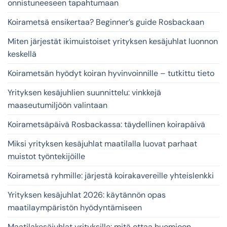
onnistuneeseen tapahtumaan
Koirametsä ensikertaa? Beginner’s guide Rosbackaan
Miten järjestät ikimuistoiset yrityksen kesäjuhlat luonnon
keskellä
Koirametsän hyödyt koiran hyvinvoinnille – tutkittu tieto
Yrityksen kesäjuhlien suunnittelu: vinkkejä
maaseutumiljöön valintaan
Koirametsäpäivä Rosbackassa: täydellinen koirapäivä
Miksi yrityksen kesäjuhlat maatilalla luovat parhaat
muistot työntekijöille
Koirametsä ryhmille: järjestä koirakavereille yhteislenkki
Yrityksen kesäjuhlat 2026: käytännön opas
maatilaympäristön hyödyntämiseen
Maatilakesäjuhlat yrityksille: mitä ottaa huomioon