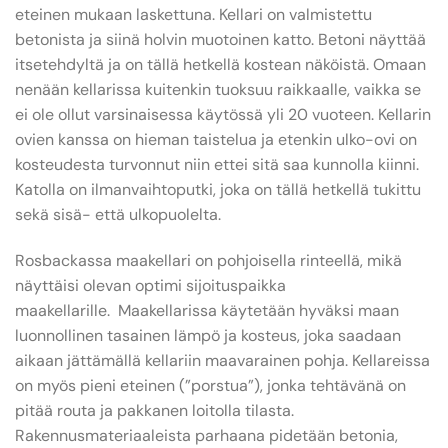
eteinen mukaan laskettuna. Kellari on valmistettu
betonista ja siinä holvin muotoinen katto. Betoni näyttää
itsetehdyltä ja on tällä hetkellä kostean näköistä. Omaan
nenään kellarissa kuitenkin tuoksuu raikkaalle, vaikka se
ei ole ollut varsinaisessa käytössä yli 20 vuoteen. Kellarin
ovien kanssa on hieman taistelua ja etenkin ulko-ovi on
kosteudesta turvonnut niin ettei sitä saa kunnolla kiinni.
Katolla on ilmanvaihtoputki, joka on tällä hetkellä tukittu
sekä sisä- että ulkopuolelta.
Rosbackassa maakellari on pohjoisella rinteellä, mikä
näyttäisi olevan optimi sijoituspaikka
maakellarille.
Maakellarissa käytetään hyväksi maan
luonnollinen tasainen lämpö ja kosteus, joka saadaan
aikaan jättämällä kellariin maavarainen pohja. Kellareissa
on myös pieni eteinen (”porstua”), jonka tehtävänä on
pitää routa ja pakkanen loitolla tilasta.
Rakennusmateriaaleista parhaana pidetään betonia,