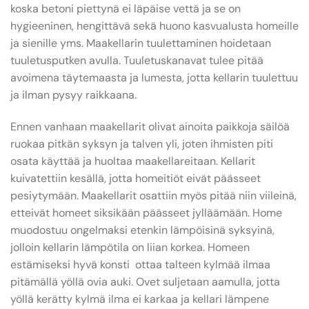
koska betoni piettynä ei läpäise vettä ja se on
hygieeninen, hengittävä sekä huono kasvualusta homeille
ja sienille yms. Maakellarin tuulettaminen hoidetaan
tuuletusputken avulla. Tuuletuskanavat tulee pitää
avoimena täytemaasta ja lumesta, jotta kellarin tuulettuu
ja ilman pysyy raikkaana.
Ennen vanhaan maakellarit olivat ainoita paikkoja säilöä
ruokaa pitkän syksyn ja talven yli, joten ihmisten piti
osata käyttää ja huoltaa maakellareitaan. Kellarit
kuivatettiin kesällä, jotta homeitiöt eivät päässeet
pesiytymään. Maakellarit osattiin myös pitää niin viileinä,
etteivät homeet siksikään päässeet jylläämään. Home
muodostuu ongelmaksi etenkin lämpöisinä syksyinä,
jolloin kellarin lämpötila on liian korkea. Homeen
estämiseksi hyvä konsti ottaa talteen kylmää ilmaa
pitämällä yöllä ovia auki. Ovet suljetaan aamulla, jotta
yöllä kerätty kylmä ilma ei karkaa ja kellari lämpene