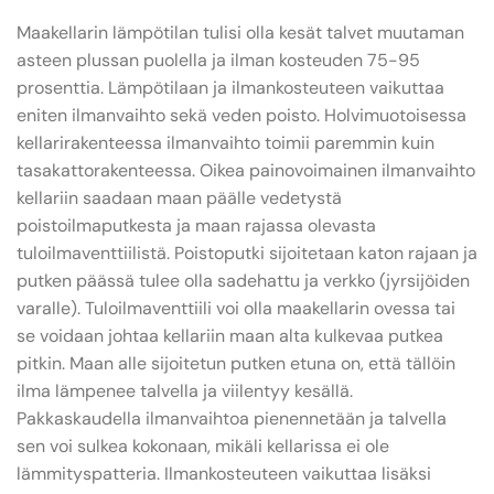
Maakellarin lämpötilan tulisi olla kesät talvet muutaman
asteen plussan puolella ja ilman kosteuden 75-95
prosenttia. Lämpötilaan ja ilmankosteuteen vaikuttaa
eniten ilmanvaihto sekä veden poisto. Holvimuotoisessa
kellarirakenteessa ilmanvaihto toimii paremmin kuin
tasakattorakenteessa. Oikea painovoimainen ilmanvaihto
kellariin saadaan maan päälle vedetystä
poistoilmaputkesta ja maan rajassa olevasta
tuloilmaventtiilistä. Poistoputki sijoitetaan katon rajaan ja
putken päässä tulee olla sadehattu ja verkko (jyrsijöiden
varalle). Tuloilmaventtiili voi olla maakellarin ovessa tai
se voidaan johtaa kellariin maan alta kulkevaa putkea
pitkin. Maan alle sijoitetun putken etuna on, että tällöin
ilma lämpenee talvella ja viilentyy kesällä.
Pakkaskaudella ilmanvaihtoa pienennetään ja talvella
sen voi sulkea kokonaan, mikäli kellarissa ei ole
lämmityspatteria. Ilmankosteuteen vaikuttaa lisäksi