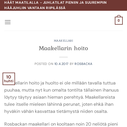
Skip
HÄÄT MAATILALLA - JUHLATILAT PIENIIN JA SUUREMPIIN
HÄÄJUHLIIN VANTAAN RIIPILÄSSÄ
to
content
0
MAAKELLARI
Maakellarin hoito
POSTED ON
10.4.2017
BY
ROSBACKA
10
huhti
Maakellarin hoito ja huolto ei ole millään tavalla tuttua
puuhaa, mutta nyt kun omalta tontilta tällainen ihanuus
löytyy täytyy asiaan hieman perehtyä. Maakellareista
tulee itselle mieleen lähinnä perunat, joten ehkä ihan
hyväkin vähän kasvattaa tietämystä niiden osalta.
Rosbackan maakellari on kooltaan noin 20 neliötä pieni