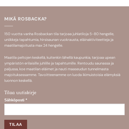
MIKÄ ROSBACKA?
150 vuotta vanha Rosbackan tila tarjoaa
juhlatiloja 5-80 hengelle
,
uniikkeja
tapahtumia
,
hirsisaunan
vuokrausta,
eläinaktiviteetteja
ja
maatilamajoitusta
max 24 hengelle.
Maatila peltojen keskellä, kuitenkin lähellä kaupunkia, tarjoaa upean
ympäristön erilaisille juhlille ja tapahtumille. Rentoudu saunassa ja
paljussa, koe maatilan eläimet ja nauti maaseudun tunnelmasta
majoituksessamme. Tavoitteenamme on luoda ikimuistoisia elämyksiä
luonnon keskellä.
Tilaa uutiskirje
Sähköposti
*