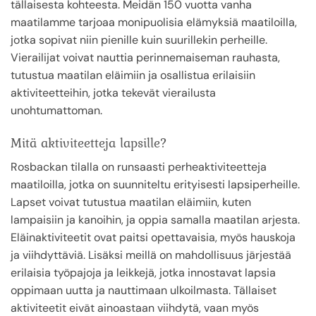
tällaisesta kohteesta. Meidän 150 vuotta vanha
maatilamme tarjoaa monipuolisia elämyksiä maatiloilla,
jotka sopivat niin pienille kuin suurillekin perheille.
Vierailijat voivat nauttia perinnemaiseman rauhasta,
tutustua maatilan eläimiin ja osallistua erilaisiin
aktiviteetteihin, jotka tekevät vierailusta
unohtumattoman.
Mitä aktiviteetteja lapsille?
Rosbackan tilalla on runsaasti perheaktiviteetteja
maatiloilla, jotka on suunniteltu erityisesti lapsiperheille.
Lapset voivat tutustua maatilan eläimiin, kuten
lampaisiin ja kanoihin, ja oppia samalla maatilan arjesta.
Eläinaktiviteetit ovat paitsi opettavaisia, myös hauskoja
ja viihdyttäviä. Lisäksi meillä on mahdollisuus järjestää
erilaisia työpajoja ja leikkejä, jotka innostavat lapsia
oppimaan uutta ja nauttimaan ulkoilmasta. Tällaiset
aktiviteetit eivät ainoastaan viihdytä, vaan myös