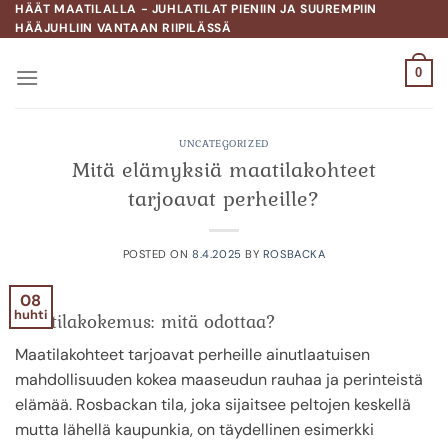
Skip
HÄÄT MAATILALLA - JUHLATILAT PIENIIN JA SUUREMPIIN
HÄÄJUHLIIN VANTAAN RIIPILÄSSÄ
to
content
0
UNCATEGORIZED
Mitä elämyksiä maatilakohteet
tarjoavat perheille?
POSTED ON
8.4.2025
BY
ROSBACKA
08
huhti
Maatilakokemus: mitä odottaa?
Maatilakohteet tarjoavat perheille ainutlaatuisen
mahdollisuuden kokea maaseudun rauhaa ja perinteistä
elämää. Rosbackan tila, joka sijaitsee peltojen keskellä
mutta lähellä kaupunkia, on täydellinen esimerkki