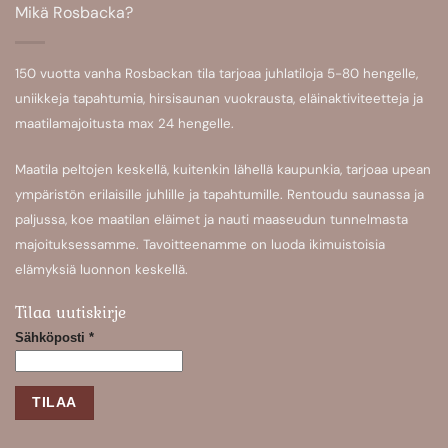
Mikä Rosbacka?
150 vuotta vanha Rosbackan tila tarjoaa
juhlatiloja 5-80 hengelle
,
uniikkeja
tapahtumia
,
hirsisaunan
vuokrausta,
eläinaktiviteetteja
ja
maatilamajoitusta
max 24 hengelle.
Maatila peltojen keskellä, kuitenkin lähellä kaupunkia, tarjoaa upean
ympäristön erilaisille juhlille ja tapahtumille. Rentoudu saunassa ja
paljussa, koe maatilan eläimet ja nauti maaseudun tunnelmasta
majoituksessamme. Tavoitteenamme on luoda ikimuistoisia
elämyksiä luonnon keskellä.
Tilaa uutiskirje
Sähköposti
*