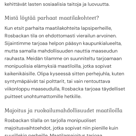
kehittävät lasten sosiaalisia taitoja ja luovuutta.
Mistä löytää parhaat maatilakohteet?
Kun etsit parhaita maatilakohteita lapsiperheille,
Rosbackan tila on ehdottomasti vierailun arvoinen.
Sijaintimme tarjoaa helpon pääsyn kaupunkialueelta,
mutta samalla mahdollisuuden nauttia maaseudun
rauhasta. Meidän tilamme on suunniteltu tarjoamaan
monipuolisia elämyksiä maatiloilla, jotka sopivat
kaikenikäisille. Olipa kyseessä sitten perhejuhla, kuten
syntymäpäivät tai polttarit, tai vain rentouttava
viikonloppu maaseudulla, Rosbacka tarjoaa täydelliset
puitteet unohtumattomille hetkille.
Majoitus ja ruokailumahdollisuudet maatiloilla
Rosbackan tilalla on tarjolla monipuoliset
majoitusvaihtoehdot, jotka sopivat niin pienille kuin
suurillekin perheille. Maatilamajoitus tarjoaa