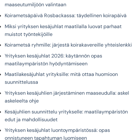
maaseutumiljöön valintaan
Koirametsäpäivä Rosbackassa: täydellinen koirapäivä
Miksi yrityksen kesäjuhlat maatilalla luovat parhaat
muistot työntekijöille
Koirametsä ryhmille: järjestä koirakavereille yhteislenkki
Yrityksen kesäjuhlat 2026: käytännön opas
maatilaympäristön hyödyntämiseen
Maatilakesäjuhlat yrityksille: mitä ottaa huomioon
suunnittelussa
Yrityksen kesäjuhlien järjestäminen maaseudulla: askel
askeleelta ohje
Kesäjuhlien suunnittelu yritykselle: maatilaympäristön
edut ja mahdollisuudet
Yrityksen kesäjuhlat luontoympäristössä: opas
onnistuneen tapahtuman luomiseen