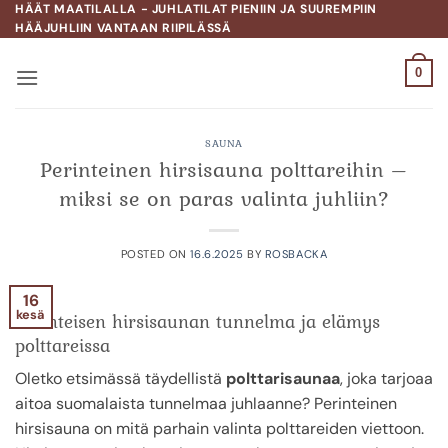
Skip
HÄÄT MAATILALLA - JUHLATILAT PIENIIN JA SUUREMPIIN
HÄÄJUHLIIN VANTAAN RIIPILÄSSÄ
to
content
0
SAUNA
Perinteinen hirsisauna polttareihin –
miksi se on paras valinta juhliin?
POSTED ON
16.6.2025
BY
ROSBACKA
16
kesä
Perinteisen hirsisaunan tunnelma ja elämys
polttareissa
Oletko etsimässä täydellistä
polttarisaunaa
, joka tarjoaa
aitoa suomalaista tunnelmaa juhlaanne? Perinteinen
hirsisauna on mitä parhain valinta polttareiden viettoon.