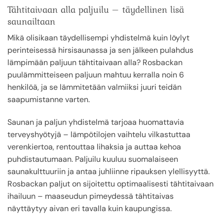
Tähtitaivaan alla paljuilu – täydellinen lisä
saunailtaan
Mikä olisikaan täydellisempi yhdistelmä kuin löylyt
perinteisessä hirsisaunassa ja sen jälkeen pulahdus
lämpimään paljuun tähtitaivaan alla? Rosbackan
puulämmitteiseen paljuun mahtuu kerralla noin 6
henkilöä, ja se lämmitetään valmiiksi juuri teidän
saapumistanne varten.
Saunan ja paljun yhdistelmä tarjoaa huomattavia
terveyshyötyjä – lämpötilojen vaihtelu vilkastuttaa
verenkiertoa, rentouttaa lihaksia ja auttaa kehoa
puhdistautumaan. Paljuilu kuuluu suomalaiseen
saunakulttuuriin ja antaa juhliinne ripauksen ylellisyyttä.
Rosbackan paljut on sijoitettu optimaalisesti tähtitaivaan
ihailuun – maaseudun pimeydessä tähtitaivas
näyttäytyy aivan eri tavalla kuin kaupungissa.