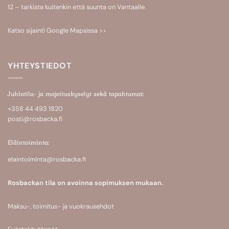
12 – tarkista kuitenkin että suunta on Vantaalle.
Katso sijainti
Google Mapsissa >>
YHTEYSTIEDOT
Juhlatila- ja majoituskyselyt sekä tapahtumat:
+358 44 493 1820
posti@rosbacka.fi
Eläintoiminta:
elaintoiminta@rosbacka.fi
Rosbackan tila on avoinna sopimuksen mukaan.
Maksu-, toimitus- ja vuokrausehdot