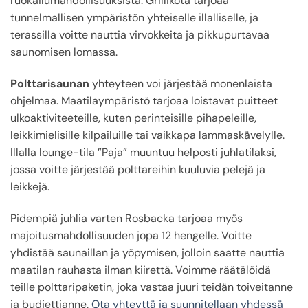
ruokailumahdollisuuksista. Grillikota tarjoaa
tunnelmallisen ympäristön yhteiselle illalliselle, ja
terassilla voitte nauttia virvokkeita ja pikkupurtavaa
saunomisen lomassa.
Polttarisaunan
yhteyteen voi järjestää monenlaista
ohjelmaa. Maatilaympäristö tarjoaa loistavat puitteet
ulkoaktiviteeteille, kuten perinteisille pihapeleille,
leikkimielisille kilpailuille tai vaikkapa lammaskävelylle.
Illalla lounge-tila ”Paja” muuntuu helposti juhlatilaksi,
jossa voitte järjestää polttareihin kuuluvia pelejä ja
leikkejä.
Pidempiä juhlia varten Rosbacka tarjoaa myös
majoitusmahdollisuuden jopa 12 hengelle. Voitte
yhdistää saunaillan ja yöpymisen, jolloin saatte nauttia
maatilan rauhasta ilman kiirettä. Voimme räätälöidä
teille polttaripaketin, joka vastaa juuri teidän toiveitanne
ja budjettianne.
Ota yhteyttä ja suunnitellaan yhdessä