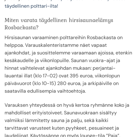
täydellinen polttari-ilta!
Miten varata täydellinen hirsisaunaelämys
Rosbackasta?
Hirsisaunan varaaminen polttareihin Rosbackasta on
helppoa. Varauskalenteristamme näet vapaat
ajankohdat, ja suosittelemme varaamaan ajoissa, etenkin
kesäkaudelle ja viikonlopuille. Saunan vuokra-ajat ja
hinnat vaihtelevat ajankohdan mukaan: perjantai-
lauantai illat (klo 17-02) ovat 395 euroa, viikonlopun
päivävuorot (klo 10-15) 280 euroa, ja arkipäiville on
saatavilla edullisempia vaihtoehtoja.
Varauksen yhteydessä on hyvä kertoa ryhmänne koko ja
mahdolliset erityistoiveet. Saunavuokraan sisältyy
valmiiksi lämmitetty sauna ja palju, sekä kaikki
tarvittavat varusteet kuten pyyhkeet, pesuaineet ja
laudeliinat. Käytössänne on myös lounge-tila ”Paja”,