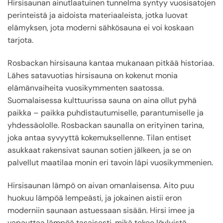
Hirsisaunan ainutlaatuinen tunnelma syntyy vuosisatojen
perinteistä ja aidoista materiaaleista, jotka luovat
elämyksen, jota moderni sähkösauna ei voi koskaan
tarjota.
Rosbackan hirsisauna kantaa mukanaan pitkää historiaa.
Lähes satavuotias hirsisauna on kokenut monia
elämänvaiheita vuosikymmenten saatossa.
Suomalaisessa kulttuurissa sauna on aina ollut pyhä
paikka – paikka puhdistautumiselle, parantumiselle ja
yhdessäololle. Rosbackan saunalla on erityinen tarina,
joka antaa syvyyttä kokemuksellenne. Tilan entiset
asukkaat rakensivat saunan sotien jälkeen, ja se on
palvellut maatilaa monin eri tavoin läpi vuosikymmenien.
Hirsisaunan lämpö on aivan omanlaisensa. Aito puu
huokuu lämpöä lempeästi, ja jokainen aistii eron
moderniin saunaan astuessaan sisään. Hirsi imee ja
vapauttaa lämpöä tasaisesti, mikä tekee löylyistä