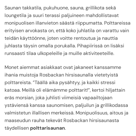
Saunan takkatila, pukuhuone, sauna, grillikota sekä
loungetila ja suuri terassi paljuineen mahdollistavat
monipuolisen illanvieton säästä riippumatta. Polttareissa
erityisen arvokasta on, että koko juhlatila on varattu vain
teidän käyttöönne, joten voitte rentoutua ja nauttia
juhlasta täysin omalla porukalla. Pihapiirissä on lisäksi
runsaasti tilaa ulkopeleille ja muille aktiviteeteille.
Monet aiemmat asiakkaat ovat jakaneet kanssamme
ihania muistoja Rosbackan hirsisaunalla vietetyistä
polttareista. ”Täällä aika pysähtyy, ja kaikki stressi
katoaa. Meillä oli elämämme polttarit!”, kertoi hiljattain
eräs morsian, joka juhlisti viimeisiä vapaailtojaan
ystäviensä kanssa saunomisen, paljuilun ja grillikodassa
valmistetun illallisen merkeissä. Monipuolisuus, aitous ja
maaseudun rauha tekevät Rosbackan hirsisaunasta
täydellisen
polttarisaunan
.