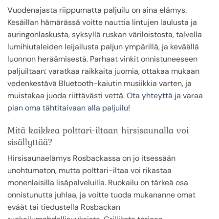
Vuodenajasta riippumatta paljuilu on aina elämys.
Kesäillan hämärässä voitte nauttia lintujen laulusta ja
auringonlaskusta, syksyllä ruskan väriloistosta, talvella
lumihiutaleiden leijailusta paljun ympärillä, ja keväällä
luonnon heräämisestä. Parhaat vinkit onnistuneeseen
paljuiltaan: varatkaa raikkaita juomia, ottakaa mukaan
vedenkestävä Bluetooth-kaiutin musiikkia varten, ja
muistakaa juoda riittävästi vettä.
Ota yhteyttä ja varaa
pian oma tähtitaivaan alla paljuilu!
Mitä kaikkea polttari-iltaan hirsisaunalla voi
sisällyttää?
Hirsisaunaelämys Rosbackassa on jo itsessään
unohtumaton, mutta polttari-iltaa voi rikastaa
monenlaisilla lisäpalveluilla. Ruokailu on tärkeä osa
onnistunutta juhlaa, ja voitte tuoda mukananne omat
eväät tai tiedustella Rosbackan