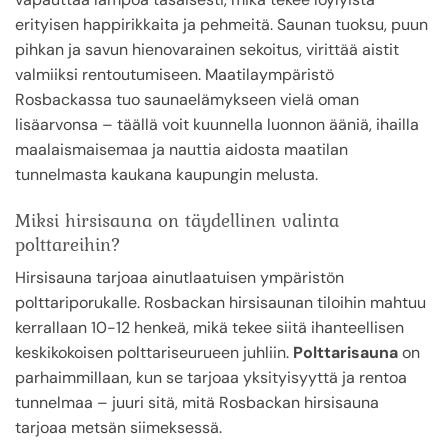
erityisen happirikkaita ja pehmeitä. Saunan tuoksu, puun
pihkan ja savun hienovarainen sekoitus, virittää aistit
valmiiksi rentoutumiseen. Maatilaympäristö
Rosbackassa tuo saunaelämykseen vielä oman
lisäarvonsa – täällä voit kuunnella luonnon ääniä, ihailla
maalaismaisemaa ja nauttia aidosta maatilan
tunnelmasta kaukana kaupungin melusta.
Miksi hirsisauna on täydellinen valinta
polttareihin?
Hirsisauna tarjoaa ainutlaatuisen ympäristön
polttariporukalle. Rosbackan hirsisaunan tiloihin mahtuu
kerrallaan 10-12 henkeä, mikä tekee siitä ihanteellisen
keskikokoisen polttariseurueen juhliin.
Polttarisauna
on
parhaimmillaan, kun se tarjoaa yksityisyyttä ja rentoa
tunnelmaa – juuri sitä, mitä Rosbackan hirsisauna
tarjoaa metsän siimeksessä.