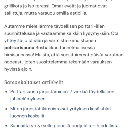
grillikota ja iso terassi. Omat eväät ja juomat ovat
sallittuja, mutta varaudu omilla astioilla.
Autamme mielellämme täydellisen polttari-illan
suunnittelussa ja vastaamme kaikkiin kysymyksiin.
Ota
yhteyttä jo tänään
ja varmista ikimuistoinen
polttarisauna
Rosbackan tunnelmallisessa
hirsisaunassa! Muista, että suosituimmat päivät varataan
nopeasti, joten suosittelemme tekemään varauksen
hyvissä ajoin.
Samankaltaiset artikkelit
Polttarisauna järjestäminen: 7 vinkkiä täydelliseen
juhlaelämykseen
Miten järjestät ikimuistoiset yrityksen kesäjuhlat
luonnon keskellä
Saunailta yritykselle pienellä budjetilla – 5 edullista