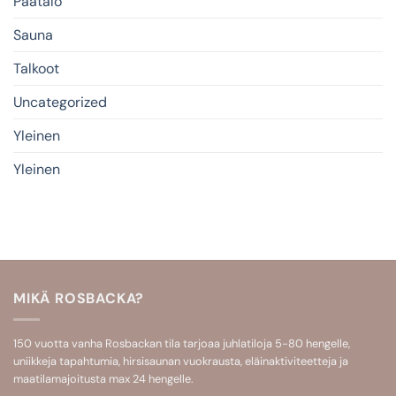
Päätalo
Sauna
Talkoot
Uncategorized
Yleinen
Yleinen
MIKÄ ROSBACKA?
150 vuotta vanha Rosbackan tila tarjoaa
juhlatiloja 5-80 hengelle
,
uniikkeja
tapahtumia
,
hirsisaunan
vuokrausta,
eläinaktiviteetteja
ja
maatilamajoitusta
max 24 hengelle.