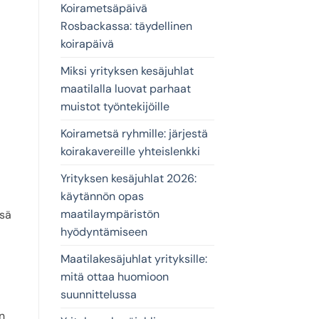
Koirametsäpäivä
Rosbackassa: täydellinen
koirapäivä
Miksi yrityksen kesäjuhlat
maatilalla luovat parhaat
muistot työntekijöille
Koirametsä ryhmille: järjestä
koirakavereille yhteislenkki
Yrityksen kesäjuhlat 2026:
käytännön opas
maatilaympäristön
ssä
hyödyntämiseen
Maatilakesäjuhlat yrityksille:
mitä ottaa huomioon
suunnittelussa
n