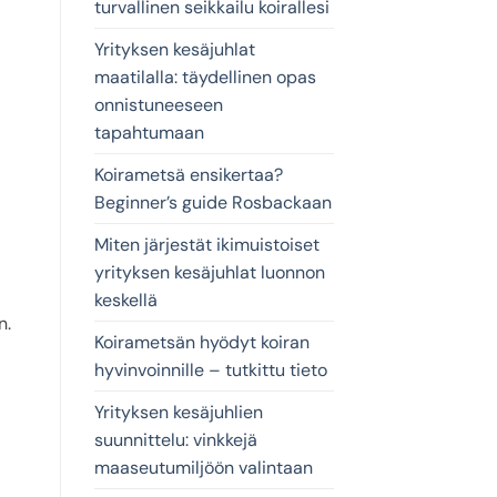
turvallinen seikkailu koirallesi
Yrityksen kesäjuhlat
maatilalla: täydellinen opas
onnistuneeseen
tapahtumaan
Koirametsä ensikertaa?
Beginner’s guide Rosbackaan
Miten järjestät ikimuistoiset
yrityksen kesäjuhlat luonnon
keskellä
n.
Koirametsän hyödyt koiran
hyvinvoinnille – tutkittu tieto
Yrityksen kesäjuhlien
suunnittelu: vinkkejä
maaseutumiljöön valintaan