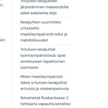
Yrityksen kesäjuhlien
n.
järjestäminen maaseudulla:
askel askeleelta ohje
Kesäjuhlien suunnittelu
yritykselle:
maatilaympäristön edut ja
iin
mahdollisuudet
Yrityksen kesäjuhlat
luontoympäristössä: opas
onnistuneen tapahtuman
luomiseen
Miten maatilaympäristö
tekee yrityksen kesäjuhlist
erityisiä ja mieleenpainuvia
Koirametsä Rosbackassa: 2
hehtaaria vapautta koirallesi