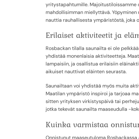
yritystapahtumille. Majoitustiloissamme on
mahdollisimman miellyttävä. Yöpyminen m
nauttia rauhallisesta ympäristöstä, joka o
Erilaiset aktiviteetit ja e
Rosbackan tilalla saunailta ei ole pelkkä
yhdistää monenlaisia aktiviteetteja. Maa
lampaisiin, ja osallistua erilaisiin eläina
aikuiset nauttivat eläinten seurasta.
Saunailtaan voi yhdistää myös muita akti
Maatilan ympäristö inspiroi ja tarjoaa m
sitten yrityksen virkistyspäivä tai perheju
jotka tekevät saunailta maaseudulla -k
Kuinka varmistaa onnist
Onnistunut maaseutuloma Rosbackassa alka