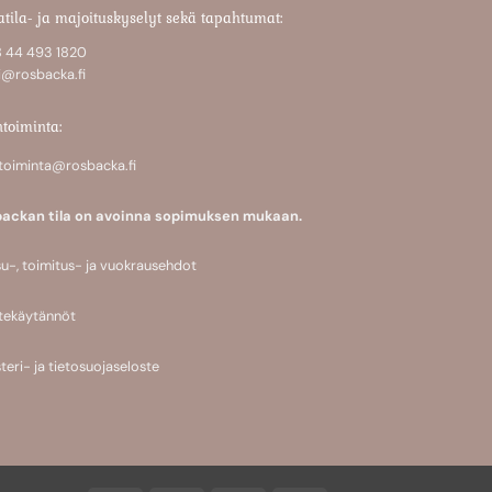
atila- ja majoituskyselyt sekä tapahtumat:
 44 493 1820
i@rosbacka.fi
ntoiminta:
ntoiminta@rosbacka.fi
ackan tila on avoinna sopimuksen mukaan.
u-, toimitus- ja vuokrausehdot
tekäytännöt
teri- ja tietosuojaseloste