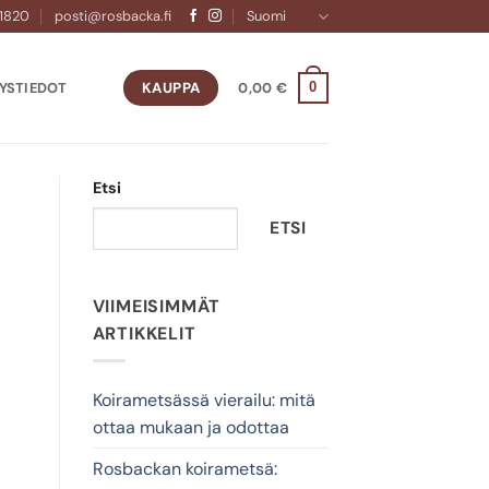
 1820
posti@rosbacka.fi
Suomi
YSTIEDOT
0,00
€
KAUPPA
0
Etsi
ETSI
VIIMEISIMMÄT
ARTIKKELIT
Koirametsässä vierailu: mitä
ottaa mukaan ja odottaa
Rosbackan koirametsä: