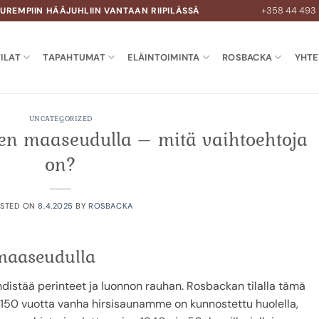
+358 44 493
UUREMPIIN HÄÄJUHLIIN VANTAAN RIIPILÄSSÄ
ILAT
TAPAHTUMAT
ELÄINTOIMINTA
ROSBACKA
YHTE
UNCATEGORIZED
en maaseudulla – mitä vaihtoehtoja
on?
STED ON
8.4.2025
BY
ROSBACKA
maaseudulla
distää perinteet ja luonnon rauhan. Rosbackan tilalla tämä
 150 vuotta vanha hirsisaunamme on kunnostettu huolella,