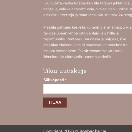
150 vuotta vanha Rosbackan tila tarjoaa
juhlatiloja
hengelle
, uniikkeja
tapahtumia
,
hirsisaunan
vuokraust
eläinaktiviteetteja
ja
maatilamajoitusta
max 24 henge
Maatila peltojen keskellä, kuitenkin lähellä kaupunkia,
tarjoaa upean ympäristön erilaisille juhlille ja
tapahtumille. Rentoudu saunassa ja paljussa, koe
maatilan eläimet ja nauti maaseudun tunnelmasta
majoituksessamme. Tavoitteenamme on luoda
ikimuistoisia elämyksiä luonnon keskellä.
Tilaa uutiskirje
Sähköposti
*
Copyright 2026 ©
Rosbacka Oy