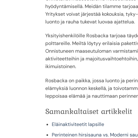
hyödyntämisellä. Meidän tilamme tarjoaa m
Yritykset voivat järjestää kokouksia, tyk
luonto ja rauha tukevat luovaa ajattelua.
Yksityishenkilöille Rosbacka tarjoaa täyde
polttareille. Meiltä löytyy erilaisia paket
Onnistuneen maaseutuloman varmistamis
aktiviteetteihin ja majoitusvaihtoehtoihin,
ikimuistoinen.
Rosbacka on paikka, jossa luonto ja peri
elämyksiä luonnon keskellä, ja toivotamm
leppoisaa elämää ja nauttimaan perin
Samankaltaiset artikkelit
Eläinaktiviteetit lapsille
Perinteinen hirsisauna vs. Moderni sau