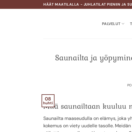
Skip
HÄÄT MAATILALLA - JUHLATILAT PIENIIN JA S
to
content
PALVELUT
T
Saunailta ja yöpymin
PO
08
huhti
Mitä saunailtaan kuuluu 
Saunailta maaseudulla on elämys, joka yh
kokemus on viety uudelle tasolle. Meidän