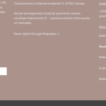
 5-80
Juhl
Osoitteemme on Kalmarinmäentie 17, 01760 Vantaa.
a,
+358
lle.
Monet karttapalvelut löytävät paremmin vanhan
post
osoitteen Kalmarintie 12 – tarkista kuitenkin että suunta
on Vantaalle.
Eläi
Katso sijainti
Google Mapsissa >>
elai
Rosb
Maks
Eväs
Rekis