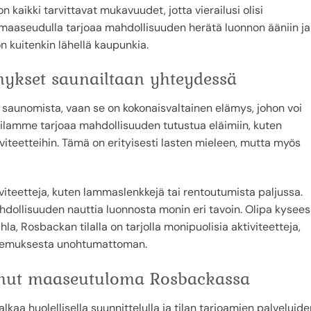
 kaikki tarvittavat mukavuudet, jotta vierailusi olisi
aaseudulla tarjoaa mahdollisuuden herätä luonnon ääniin ja
n kuitenkin lähellä kaupunkia.
lämykset saunailtaan yhteydessä
ä saunomista, vaan se on kokonaisvaltainen elämys, johon voi
tilamme tarjoaa mahdollisuuden tutustua eläimiin, kuten
ktiviteetteihin. Tämä on erityisesti lasten mieleen, mutta myös
viteetteja, kuten lammaslenkkejä tai rentoutumista paljussa.
ahdollisuuden nauttia luonnosta monin eri tavoin. Olipa kysee
hla, Rosbackan tilalla on tarjolla monipuolisia aktiviteetteja,
okemuksesta unohtumattoman.
unut maaseutuloma Rosbackassa
a huolellisella suunnittelulla ja tilan tarjoamien palveluide