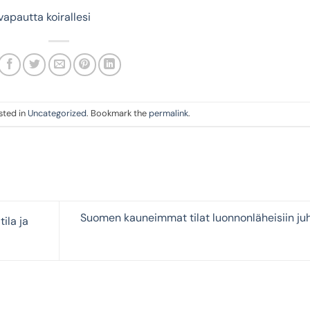
apautta koirallesi
sted in
Uncategorized
. Bookmark the
permalink
.
Suomen kauneimmat tilat luonnonläheisiin juh
ila ja