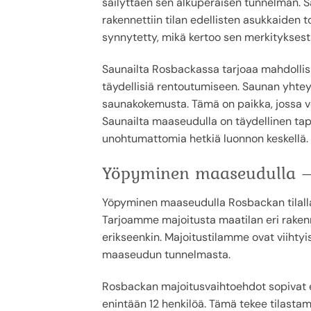
säilyttäen sen alkuperäisen tunnelman. Sau
rakennettiin tilan edellisten asukkaiden 
synnytetty, mikä kertoo sen merkityksest
Saunailta Rosbackassa tarjoaa mahdollisuu
täydellisiä rentoutumiseen. Saunan yhteyd
saunakokemusta. Tämä on paikka, jossa vo
Saunailta maaseudulla on täydellinen tapa
unohtumattomia hetkiä luonnon keskellä.
Yöpyminen maaseudulla –
Yöpyminen maaseudulla Rosbackan tilall
Tarjoamme majoitusta maatilan eri rakennu
erikseenkin. Majoitustilamme ovat viihtyis
maaseudun tunnelmasta.
Rosbackan majoitusvaihtoehdot sopivat eri
enintään 12 henkilöä. Tämä tekee tilastamm