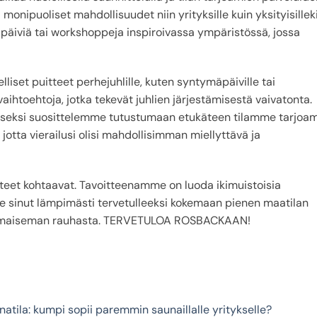
onipuoliset mahdollisuudet niin yrityksille kuin yksityisilleki
y-päiviä tai workshoppeja inspiroivassa ympäristössä, jossa
lliset puitteet perhejuhlille, kuten syntymäpäiville tai
tivaihtoehtoja, jotka tekevät juhlien järjestämisestä vaivatonta.
eksi suosittelemme tutustumaan etukäteen tilamme tarjoam
 jotta vierailusi olisi mahdollisimman miellyttävä ja
nteet kohtaavat. Tavoitteenamme on luoda ikimuistoisia
e sinut lämpimästi tervetulleeksi kokemaan pienen maatilan
nemaiseman rauhasta. TERVETULOA ROSBACKAAN!
natila: kumpi sopii paremmin saunaillalle yritykselle?