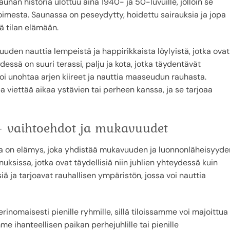
nan historia ulottuu aina 1940- ja 50-luvuille, jolloin se
toimesta. Saunassa on peseydytty, hoidettu sairauksia ja jopa
ä tilan elämään.
den nauttia lempeistä ja happirikkaista löylyistä, jotka ovat
essä on suuri terassi, palju ja kota, jotka täydentävät
i unohtaa arjen kiireet ja nauttia maaseudun rauhasta.
 viettää aikaa ystävien tai perheen kanssa, ja se tarjoaa
 vaihtoehdot ja mukavuudet
a on elämys, joka yhdistää mukavuuden ja luonnonläheisyyde
ksissa, jotka ovat täydellisiä niin juhlien yhteydessä kuin
iä ja tarjoavat rauhallisen ympäristön, jossa voi nauttia
nomaisesti pienille ryhmille, sillä tiloissamme voi majoittua
e ihanteellisen paikan perhejuhlille tai pienille