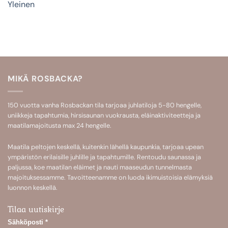
Yleinen
MIKÄ ROSBACKA?
150 vuotta vanha Rosbackan tila tarjoaa
juhlatiloja 5-80 hengelle
,
uniikkeja
tapahtumia
,
hirsisaunan
vuokrausta,
eläinaktiviteetteja
ja
maatilamajoitusta
max 24 hengelle.
Maatila peltojen keskellä, kuitenkin lähellä kaupunkia, tarjoaa upean
ympäristön erilaisille juhlille ja tapahtumille. Rentoudu saunassa ja
paljussa, koe maatilan eläimet ja nauti maaseudun tunnelmasta
majoituksessamme. Tavoitteenamme on luoda ikimuistoisia elämyksiä
luonnon keskellä.
Tilaa uutiskirje
Sähköposti
*