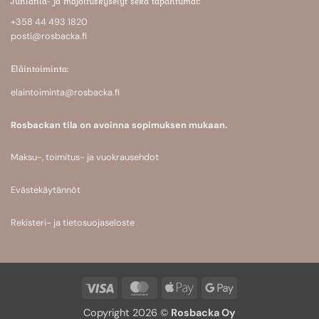
Juhlatila- ja majoituskyselyt sekä tapahtumat:
+358 44 493 1820
posti@rosbacka.fi
Eläintoiminta:
elaintoiminta@rosbacka.fi
Rosbackan tila on avoinna sopimuksen mukaan.
Maksu-, toimitus- ja vuokrausehdot
Evästekäytännöt
Rekisteri- ja tietosuojaseloste
Visa
MasterCard
Apple
Google
Pay
Pay
Copyright 2026 ©
Rosbacka Oy