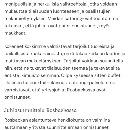
monipuolisia ja herkullisia vaihtoehtoja, jotka voidaan
mukauttaa tilaisuuden luonteeseen ja osallistujien
makumieltymyksiin. Meidän catering-vaihtoehtomme
takaavat, että juhlat ovat paitsi onnistuneet, myös
maukkaat.
Kokeneet kokkimme valmistavat tarjoilut tuoreista ja
paikallisista raaka-aineista, mikä takaa korkean laadun ja
maittavan makuelämyksen. Tarjoilut voidaan suunnitella
niin, että ne tukevat tilaisuuden teemaa ja tekevät siitä
entistä ikimuistoisemman. Olipa kyseessä sitten buffet,
illallinen tai cocktail-tilaisuus, catering-palvelumme
varmistavat, että yritysjuhlat Rosbackassa ovat
onnistuneet.
Juhlasuunnittelu Rosbackassa
Rosbackan asiantunteva henkilökunta on valmiina
auttamaan yritystä suunnittelemaan onnistuneet