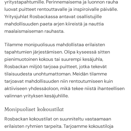
yritystapahtumille. Perinnemaisema ja luonnon rauha
luovat puitteet rentouttavalle ja inspiroivalle päivälle.
Yritysjuhlat Rosbackassa antavat osallistujille
mahdollisuuden paeta arjen kiireistä ja nauttia
maalaismaiseman rauhasta.
Tilamme monipuolisuus mahdollistaa erilaisten
tapahtumien järjestämisen. Olipa kyseessä sitten
pienimuotoinen kokous tai suurempi kesäjuhla,
Rosbackan miljöö tarjoaa puitteet, jotka tekevät
tilaisuudesta unohtumattoman. Meidän tilamme
tarjoavat mahdollisuuden niin rentoutumiseen kuin
aktiiviseen yhdessäoloon, mikä tekee niistä ihanteellisen
valinnan yrityksen kesäjuhlille.
Monipuoliset kokoustilat
Rosbackan kokoustilat on suunniteltu vastaamaan
erilaisten ryhmien tarpeita. Tarjoamme kokoustiloja