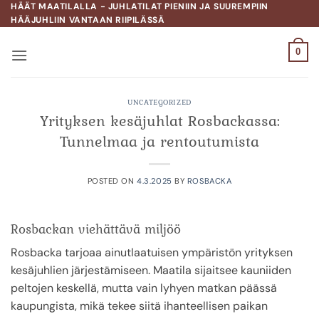
Skip
HÄÄT MAATILALLA - JUHLATILAT PIENIIN JA SUUREMPIIN
HÄÄJUHLIIN VANTAAN RIIPILÄSSÄ
to
content
0
UNCATEGORIZED
Yrityksen kesäjuhlat Rosbackassa:
Tunnelmaa ja rentoutumista
POSTED ON
4.3.2025
BY
ROSBACKA
Rosbackan viehättävä miljöö
Rosbacka tarjoaa ainutlaatuisen ympäristön yrityksen
kesäjuhlien järjestämiseen. Maatila sijaitsee kauniiden
peltojen keskellä, mutta vain lyhyen matkan päässä
kaupungista, mikä tekee siitä ihanteellisen paikan