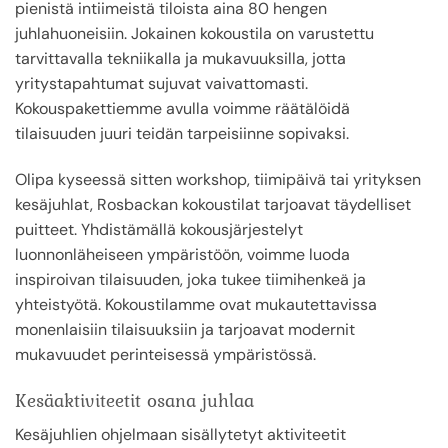
pienistä intiimeistä tiloista aina 80 hengen
juhlahuoneisiin. Jokainen kokoustila on varustettu
tarvittavalla tekniikalla ja mukavuuksilla, jotta
yritystapahtumat sujuvat vaivattomasti.
Kokouspakettiemme avulla voimme räätälöidä
tilaisuuden juuri teidän tarpeisiinne sopivaksi.
Olipa kyseessä sitten workshop, tiimipäivä tai yrityksen
kesäjuhlat, Rosbackan kokoustilat tarjoavat täydelliset
puitteet. Yhdistämällä kokousjärjestelyt
luonnonläheiseen ympäristöön, voimme luoda
inspiroivan tilaisuuden, joka tukee tiimihenkeä ja
yhteistyötä. Kokoustilamme ovat mukautettavissa
monenlaisiin tilaisuuksiin ja tarjoavat modernit
mukavuudet perinteisessä ympäristössä.
Kesäaktiviteetit osana juhlaa
Kesäjuhlien ohjelmaan sisällytetyt aktiviteetit