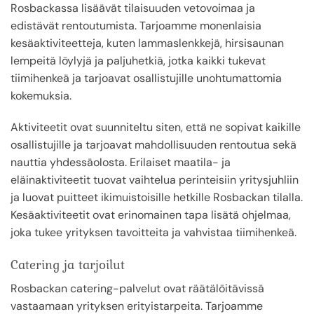
Rosbackassa lisäävät tilaisuuden vetovoimaa ja
edistävät rentoutumista. Tarjoamme monenlaisia
kesäaktiviteetteja, kuten lammaslenkkejä, hirsisaunan
lempeitä löylyjä ja paljuhetkiä, jotka kaikki tukevat
tiimihenkeä ja tarjoavat osallistujille unohtumattomia
kokemuksia.
Aktiviteetit ovat suunniteltu siten, että ne sopivat kaikille
osallistujille ja tarjoavat mahdollisuuden rentoutua sekä
nauttia yhdessäolosta. Erilaiset maatila- ja
eläinaktiviteetit tuovat vaihtelua perinteisiin yritysjuhliin
ja luovat puitteet ikimuistoisille hetkille Rosbackan tilalla.
Kesäaktiviteetit ovat erinomainen tapa lisätä ohjelmaa,
joka tukee yrityksen tavoitteita ja vahvistaa tiimihenkeä.
Catering ja tarjoilut
Rosbackan catering-palvelut ovat räätälöitävissä
vastaamaan yrityksen erityistarpeita. Tarjoamme