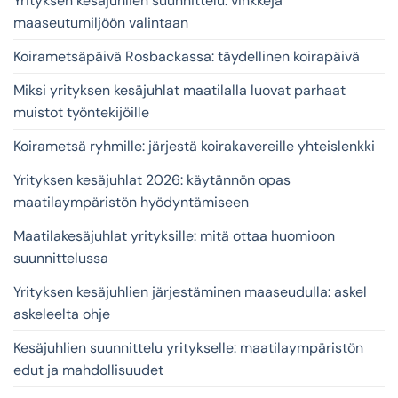
Yrityksen kesäjuhlien suunnittelu: vinkkejä
maaseutumiljöön valintaan
Koirametsäpäivä Rosbackassa: täydellinen koirapäivä
Miksi yrityksen kesäjuhlat maatilalla luovat parhaat
muistot työntekijöille
Koirametsä ryhmille: järjestä koirakavereille yhteislenkki
Yrityksen kesäjuhlat 2026: käytännön opas
maatilaympäristön hyödyntämiseen
Maatilakesäjuhlat yrityksille: mitä ottaa huomioon
suunnittelussa
Yrityksen kesäjuhlien järjestäminen maaseudulla: askel
askeleelta ohje
Kesäjuhlien suunnittelu yritykselle: maatilaympäristön
edut ja mahdollisuudet