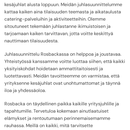
kesäjuhlat alusta loppuun. Meidän juhlasuunnittelumme
kattaa kaiken aina tilaisuuden teemasta ja aikataulusta
catering-palveluihin ja aktiviteetteihin. Olemme
sitoutuneet tekemään juhlastanne ikimuistoisen ja
tarjoamaan kaiken tarvittavan, jotta voitte keskittyä
nauttimaan tilaisuudesta.
Juhlasuunnittelu Rosbackassa on helppoa ja joustavaa.
Yhteistyössä kanssamme voitte luottaa siihen, että kaikki
yksityiskohdat hoidetaan ammattitaitoisesti ja
luotettavasti. Meidän tavoitteemme on varmistaa, että
yrityksenne kesäjuhlat ovat unohtumattomat ja täynnä
iloa ja yhdessäoloa.
Rosbacka on täydellinen paikka kaikille yritysjuhlille ja
tapahtumille. Tervetuloa kokemaan ainutlaatuiset
elämykset ja rentoutumaan perinnemaisemamme
rauhassa. Meillä on kaikki, mitä tarvitsette